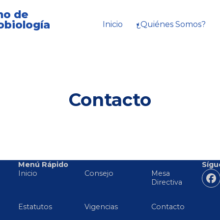
no de
obiología
Inicio
¿Quiénes Somos?
Contacto
Menú Rápido
Sígu
Inicio
Consejo
Mesa
Directiva
Estatutos
Vigencias
Contacto